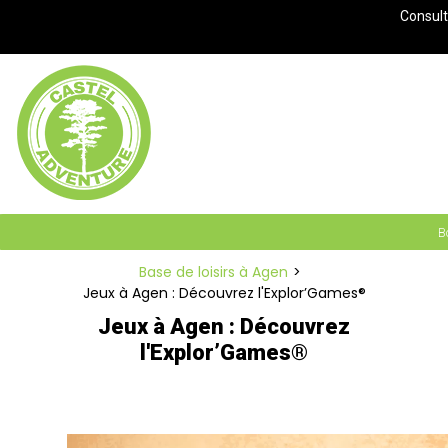
Panneau de gestion des cookies
Consulte
B
Base de loisirs à Agen
Jeux à Agen : Découvrez l'Explor’Games®
Jeux à Agen : Découvrez
l'Explor’Games®